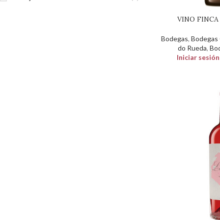
VINO FINC
Bodegas
,
Bodegas C
do Rueda
,
Bod
Iniciar sesió