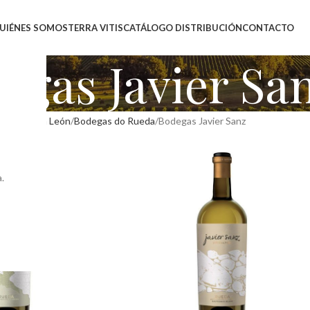
UIÉNES SOMOS
TERRA VITIS
CATÁLOGO DISTRIBUCIÓN
CONTACTO
egas Javier Sa
as Castilla León
Bodegas do Rueda
Bodegas Javier Sanz
.