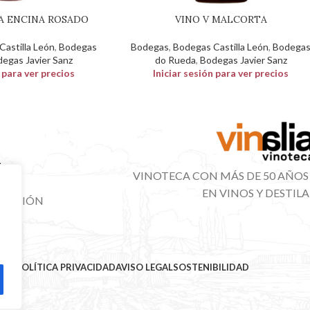
LA ENCINA ROSADO
VINO V MALCORTA
astilla León
,
Bodegas
Bodegas
,
Bodegas Castilla León
,
Bodega
egas Javier Sanz
do Rueda
,
Bodegas Javier Sanz
n para ver precios
Iniciar sesión para ver precios
VINOTECA CON MÁS DE 50 AÑOS
EN VINOS Y DESTIL
IBUCIÓN
NAL
MAP
POLÍTICA PRIVACIDAD
AVISO LEGAL
SOSTENIBILIDAD