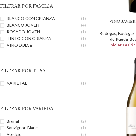
FILTRAR POR FAMILIA
BLANCO CON CRIANZA
(1)
VINO JAVIE
BLANCO JOVEN
(4)
ROSADO JOVEN
(1)
Bodegas
,
Bodegas C
TINTO CON CRIANZA
(1)
do Rueda
,
Bod
Iniciar sesió
VINO DULCE
(1)
FILTRAR POR TIPO
VARIETAL
(1)
FILTRAR POR VARIEDAD
Bruñal
(2)
Sauvignon Blanc
(1)
Verdejo
(5)