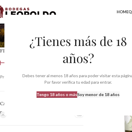
HOME
Q
Bod
¿Tienes más de 18
FILTRAR POR PRECIO
Inicio
Bodegas
Bodeg
años?
Debes tener al menos 18 años para poder visitar esta página
Precio:
0 €
—
370 €
Filtrar
Por favor verifica tu edad para entrar.
Tengo 18 años o más
Soy menor de 18 años
CATEGORÍAS DEL PRODUCTO
Bodegas
483