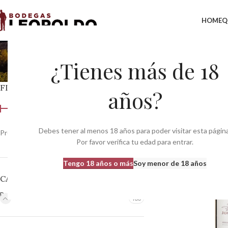
HOME
Q
B
¿Tienes más de 18
FILTRAR POR PRECIO
Inicio
Bodegas
Bodeg
años?
Debes tener al menos 18 años para poder visitar esta página
Precio:
0 €
—
370 €
Filtrar
Por favor verifica tu edad para entrar.
Tengo 18 años o más
Soy menor de 18 años
CATEGORÍAS DEL PRODUCTO
Bodegas
483