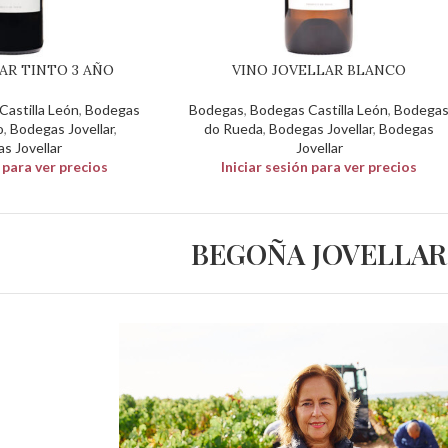
AR TINTO 3 AÑO
VINO JOVELLAR BLANCO
astilla León
,
Bodegas
Bodegas
,
Bodegas Castilla León
,
Bodega
o
,
Bodegas Jovellar
,
do Rueda
,
Bodegas Jovellar
,
Bodegas
s Jovellar
Jovellar
n para ver precios
Iniciar sesión para ver precios
BEGOÑA JOVELLAR