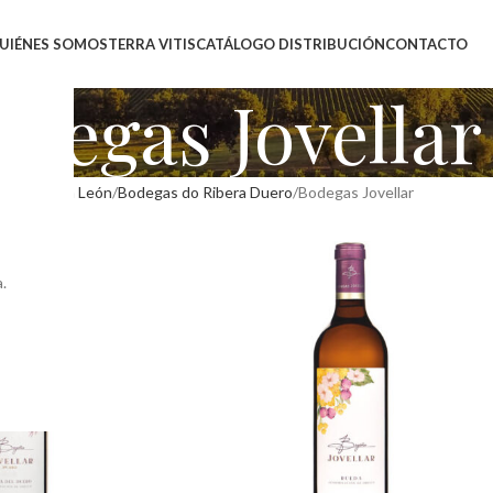
UIÉNES SOMOS
TERRA VITIS
CATÁLOGO DISTRIBUCIÓN
CONTACTO
odegas Jovellar
as Castilla León
Bodegas do Ribera Duero
Bodegas Jovellar
.