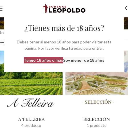
Bodegas do Ribeiro
¿Tienes más de 18 años?
Inicio
Bodegas
Bodegas Galicia
Bodegas do Ribeiro
Debes tener al menos 18 años para poder visitar esta
Ver barra lateral
página. Por favor verifica tu edad para entrar.
Tengo 18 años o más
Soy menor de 18 años
A TELLEIRA
SELECCIÓN
4 producto
1 producto