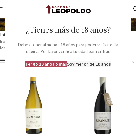
Bodegas Alma Das Donas
¿Tienes más de 18 años?
Inicio
Bodegas
Bodegas Galicia
Bodegas do Ribeira Sacra
Bodegas Alma Das Donas
Debes tener al menos 18 años para poder visitar esta
Mostrando los 4 resultados
página. Por favor verifica tu edad para entrar.
Ver barra lateral
Tengo 18 años o más
Soy menor de 18 años