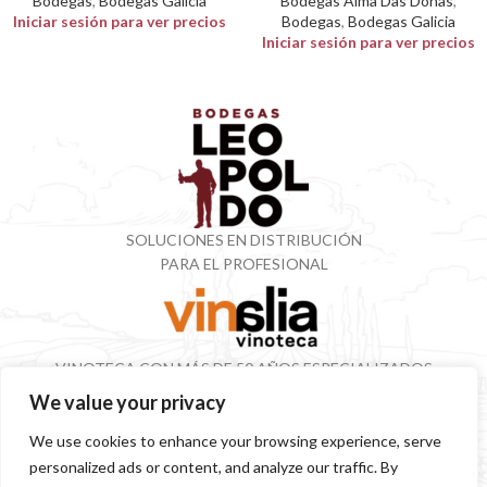
Bodegas
,
Bodegas Galicia
Bodegas Alma Das Donas
,
Iniciar sesión para ver precios
Bodegas
,
Bodegas Galicia
Iniciar sesión para ver precios
SOLUCIONES EN DISTRIBUCIÓN
PARA EL PROFESIONAL
VINOTECA CON MÁS DE 50 AÑOS ESPECIALIZADOS
EN VINOS Y DESTILADOS
We value your privacy
We use cookies to enhance your browsing experience, serve
personalized ads or content, and analyze our traffic. By
SITEMAP
POLÍTICA PRIVACIDAD
AVISO LEGAL
SOSTENIBILIDAD