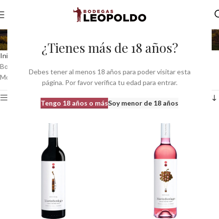
Bodegas Martin Berdugo
¿Tienes más de 18 años?
Inicio
Bodegas
Bodegas Castilla León
Bodegas do Ribera Duero
Bodegas Martin Berdugo
Debes tener al menos 18 años para poder visitar esta
Mostrando los 8 resultados
página. Por favor verifica tu edad para entrar.
Ver barra lateral
Tengo 18 años o más
Soy menor de 18 años