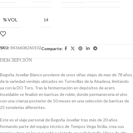
% VOL
14
SKU:
8436608260102
Comparte:
DESCRIPCIÓN
Begoña Jovellar Blanco proviene de unos viñas viejas de mas de 78 años
de la variedad verdejo ubicados en Torrecillas de la Abadesa, limitando
ya con la DO Toro. Tras la fermentación en depósitos de acero
inoxidable se finalizó en barricas de roble, donde permanecería el vino
con una crianza posterior de 10 meses en una selección de barricas de
25 tonelerías diferentes.
Este es el viaje personal de Begoña Jovellar tras más de 20 años
formando parte del equipo técnico de Tempos Vega Sicilia, crea sus
propios vinos en los que está su legado en cada botella. Vinos de alta