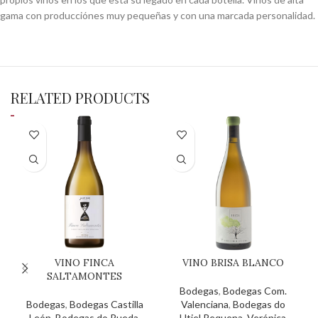
gama con producciónes muy pequeñas y con una marcada personalidad.
RELATED PRODUCTS
VINO FINCA
VINO BRISA BLANCO
SALTAMONTES
Bodegas
,
Bodegas Com.
Bodegas
,
Bodegas Castilla
Valenciana
,
Bodegas do
León
,
Bodegas do Rueda
,
Utiel Requena
,
Verónica