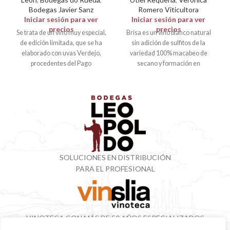
Bodegas Javier Sanz
Romero Viticultora
Iniciar sesión para ver
Iniciar sesión para ver
precios
precios
Se trata de un vino muy especial,
Brisa es un vino blanco natural
de edición limitada, que se ha
sin adición de sulfitos de la
elaborado con uvas Verdejo,
variedad 100% macabeo de
procedentes del Pago
secano y formación en
SOLUCIONES EN DISTRIBUCIÓN
PARA EL PROFESIONAL
VINOTECA CON MÁS DE 50 AÑOS ESPECIALIZADOS
EN VINOS Y DESTILADOS