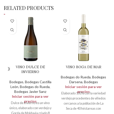
RELATED PRODUCTS
VINO DULCE DE
VINO BOGA DE MAR
INVIERNO
Bodegas do Rueda
,
Bodegas
Bodegas
,
Bodegas Castilla
Darsena
,
Bodegas
León
,
Bodegas do Rueda
,
Iniciar sesión para ver
Bodegas Javier Sanz
precios
Elaborado 100% con la variedad
Iniciar sesión para ver
verdejo procedentes de viñedos
precios
Dulce de Invierno es un vino
cercanos a la población de La
único, elaborado con verdejo y
Seca de 40 héctareas con
Gorda de Moldavia criado 8