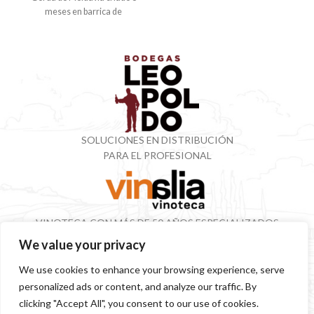
meses en barrica de
SOLUCIONES EN DISTRIBUCIÓN
PARA EL PROFESIONAL
VINOTECA CON MÁS DE 50 AÑOS ESPECIALIZADOS
EN VINOS Y DESTILADOS
We value your privacy
We use cookies to enhance your browsing experience, serve
personalized ads or content, and analyze our traffic. By
SITEMAP
POLÍTICA PRIVACIDAD
AVISO LEGAL
SOSTENIBILIDAD
clicking "Accept All", you consent to our use of cookies.