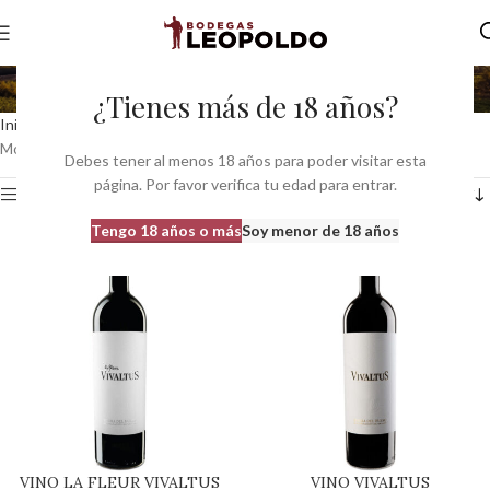
Tempranillo
¿Tienes más de 18 años?
Inicio
Variedad Principal del producto
Tempranillo
Mostrando 1–12 de 86 resultados
Debes tener al menos 18 años para poder visitar esta
página. Por favor verifica tu edad para entrar.
Ver barra lateral
Tengo 18 años o más
Soy menor de 18 años
VINO LA FLEUR VIVALTUS
VINO VIVALTUS