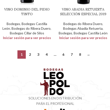
VINO DOMINIO DEL PIDIO
VINO ABADIA RETUERTA
TINTO
SELECCIÓN ESPECIAL 2019
Bodegas
,
Bodegas Castilla
Bodegas do Ribera Duero
,
León
,
Bodegas do Ribera Duero
,
Bodegas Abadia Retuerta
,
Bodegas Cillar de Silos
Bodegas
,
Bodegas Castilla León
Iniciar sesión para ver precios
Iniciar sesión para ver precios
1
2
3
4
…
6
7
8
→
SOLUCIONES EN DISTRIBUCIÓN
PARA EL PROFESIONAL