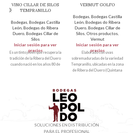
VINO CILLAR DE SILOS
VERMUT GOLFO
TEMPRANILLO
Bodegas
,
Bodegas Castilla
Bodegas
,
Bodegas Castilla
León
,
Bodegas do Ribera
León
,
Bodegas do Ribera
Duero
,
Bodegas Cillar de
Duero
,
Bodegas Cillar de
Silos
,
Otros productos
,
Silos
Vermut
Iniciar sesión para ver
Iniciar sesión para ver
precios
precios
Es un tinto joven que recupera la
Elaborado con uvas
tradición de la Ribera del Duero
sobremaduradas de la variedad
cuando nació en los años 80 de
Tempranillo, ubicadas en la zona
de Ribera del Duero (Quintana
del Pidio –
SOLUCIONES EN DISTRIBUCIÓN
PARA EL PROFESIONAL