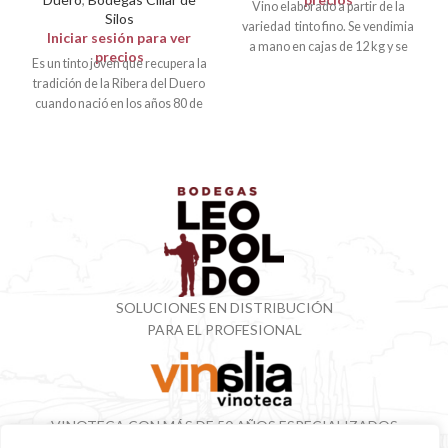
Vino elaborado a partir de la
Silos
variedad tinto fino. Se vendimia
Iniciar sesión para ver
a mano en cajas de 12 kg y se
precios
Es un tinto joven que recupera la
tradición de la Ribera del Duero
cuando nació en los años 80 de
SOLUCIONES EN DISTRIBUCIÓN
PARA EL PROFESIONAL
VINOTECA CON MÁS DE 50 AÑOS ESPECIALIZADOS
EN VINOS Y DESTILADOS