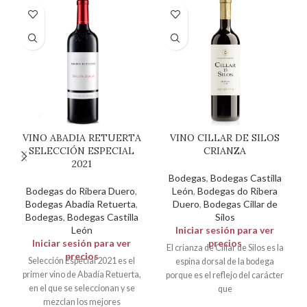
VINO ABADIA RETUERTA
VINO CILLAR DE SILOS
SELECCIÓN ESPECIAL
CRIANZA
2021
Bodegas
,
Bodegas Castilla
Bodegas do Ribera Duero
,
León
,
Bodegas do Ribera
Bodegas Abadia Retuerta
,
Duero
,
Bodegas Cillar de
Bodegas
,
Bodegas Castilla
Silos
León
Iniciar sesión para ver
Iniciar sesión para ver
precios
El crianza de Cillar de Silos es la
precios
Selección Especial 2021 es el
espina dorsal de la bodega
primer vino de Abadía Retuerta,
porque es el reflejo del carácter
en el que se seleccionan y se
que
mezclan los mejores