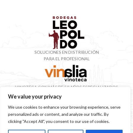
SOLUCIONES EN DISTRIBUCIÓN
PARA EL PROFESIONAL
VINOTECA CON MÁS DE 50 AÑOS ESPECIALIZADOS
EN VINOS Y DESTILADOS
We value your privacy
We use cookies to enhance your browsing experience, serve
personalized ads or content, and analyze our traffic. By
SITEMAP
POLÍTICA PRIVACIDAD
AVISO LEGAL
SOSTENIBILIDAD
clicking "Accept All", you consent to our use of cookies.