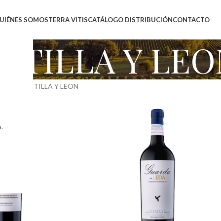
UIÉNES SOMOS
TERRA VITIS
CATÁLOGO DISTRIBUCIÓN
CONTACTO
ASTILLA Y LEO
cto
vt CASTILLA Y LEON
.