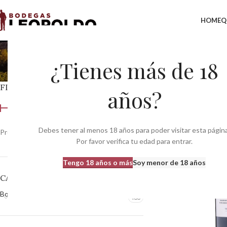
HOME
Q
vt C
¿Tienes más de 18
FILTRAR POR PRECIO
Inicio
Zona del produ
años?
Debes tener al menos 18 años para poder visitar esta página
Precio:
0 €
—
370 €
Filtrar
Por favor verifica tu edad para entrar.
Tengo 18 años o más
Soy menor de 18 años
CATEGORÍAS DEL PRODUCTO
Bodegas
483