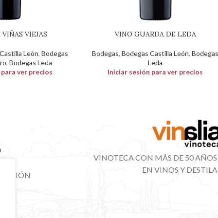
 VIÑAS VIEJAS
VINO GUARDA DE LEDA
astilla León
,
Bodegas
Bodegas
,
Bodegas Castilla León
,
Bodega
ro
,
Bodegas Leda
Leda
n para ver precios
Iniciar sesión para ver precios
VINOTECA CON MÁS DE 50 AÑOS
EN VINOS Y DESTIL
IBUCIÓN
NAL