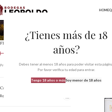
HOME
Q
¿Tienes más de 18
FILTRAR POR PRECIO
Inicio
Variedad Princi
años?
AGO
Debes tener al menos 18 años para poder visitar esta página
TADO
Precio:
0 €
—
370 €
Filtrar
Por favor verifica tu edad para entrar.
Tengo 18 años o más
Soy menor de 18 años
CATEGORÍAS DEL PRODUCTO
Bodegas
483