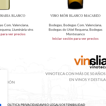
INARIA BLANCO
VINO MÓN BLANCO MACABEO
as Com. Valenciana
,
Bodegas
,
Bodegas Com. Valenciana
,
Requena
,
Lluminària vins
Bodegas do Utiel Requena
,
Bodegas
n para ver precios
Montesanco
Iniciar sesión para ver precios
VINOTECA CON MÁS DE 50 AÑOS
EN VINOS Y DESTIL
IBUCIÓN
NAL
MAP
POLÍTICA PRIVACIDAD
AVISO LEGAL
SOSTENIBILIDAD