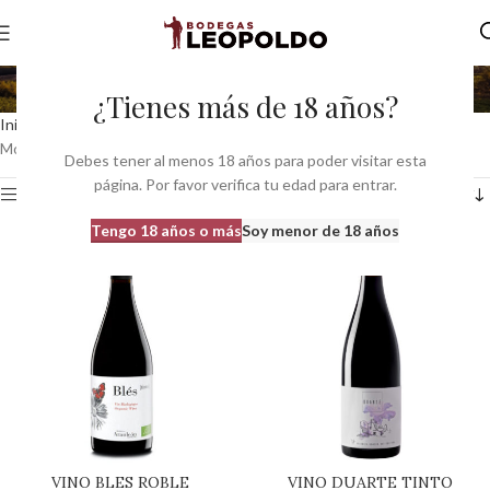
Bobal y Tempranillo
¿Tienes más de 18 años?
Inicio
Variedades del producto
Bobal y Tempranillo
Mostrando los 2 resultados
Debes tener al menos 18 años para poder visitar esta
página. Por favor verifica tu edad para entrar.
Ver barra lateral
Tengo 18 años o más
Soy menor de 18 años
VINO BLES ROBLE
VINO DUARTE TINTO