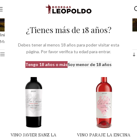
Bruñal
¿Tienes más de 18 años?
Inicio
Variedad Principal del producto
Bruñal
Mostrando los 2 resultados
Debes tener al menos 18 años para poder visitar esta
página. Por favor verifica tu edad para entrar.
Ver barra lateral
Tengo 18 años o más
Soy menor de 18 años
VINO JAVIER SANZ LA
VINO PARAJE LA ENCINA