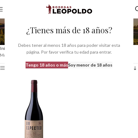
Ramón Reula Family
¿Tienes más de 18 años?
Winery
Debes tener al menos 18 años para poder visitar esta
Inicio
Productor del producto
Ramón Reula Family Winery
página. Por favor verifica tu edad para entrar.
Mostrando el único resultado
Tengo 18 años o más
Soy menor de 18 años
Ver barra lateral