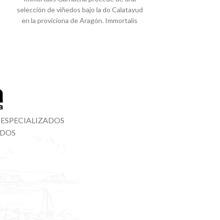
selección de viñedos bajo la do Calatayud
Noreste de Españ
en la proviciona de Aragón. Immortalis
Garnacha de viñ
nace de
80años). P
 ESPECIALIZADOS
ADOS