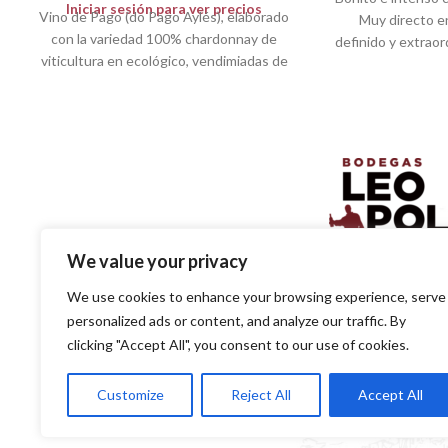
Iniciar sesión para ver precios
Vino de Pago (do Pago Aylés), elaborado
Muy directo en
con la variedad 100% chardonnay de
definido y extrao
viticultura en ecológico, vendimiadas de
arom
noche, con
We value your privacy
SOLUCIONES EN DISTR
We use cookies to enhance your browsing experience, serve
PARA EL PROFESIO
personalized ads or content, and analyze our traffic. By
clicking "Accept All", you consent to our use of cookies.
SITE
Customize
Reject All
Accept All