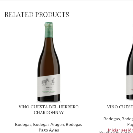
RELATED PRODUCTS
VINO CUESTA DEL HERRERO
VINO CUES
CHARDONNAY
Bodegas
,
Bodeg
Bodegas
,
Bodegas Aragon
,
Bodegas
Pa
Pago Ayles
Iniciar sesió
Bonito e intenso c