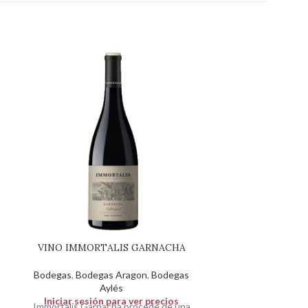
VINO IMMORTALIS GARNACHA
VINO VAL D
Bodegas
,
Bodegas Aragon
,
Bodegas
Bodegas
,
Bodeg
Aylés
Iniciar sesión para ver precios
Iniciar sesió
Immortalis Garnacha procede de una
Origen I.G.P. Ribe