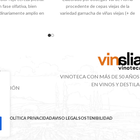
 fase olfativa, bien
procedente de cepas viejas de la
rdinariamente amplio en
variedad garnacha de viñas viejas (+ de
as (fruta
40
VINOTECA CON MÁS DE 50 AÑOS
EN VINOS Y DESTIL
IBUCIÓN
NAL
MAP
POLÍTICA PRIVACIDAD
AVISO LEGAL
SOSTENIBILIDAD