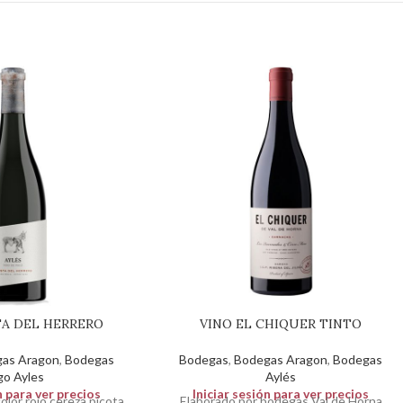
TA DEL HERRERO
VINO EL CHIQUER TINTO
as Aragon
,
Bodegas
Bodegas
,
Bodegas Aragon
,
Bodegas
go Ayles
Aylés
n para ver precios
Iniciar sesión para ver precios
olor rojo cereza picota.
Elaborado por bodegas Val de Horna