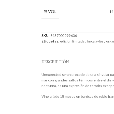
% VOL
14
SKU:
8437002299606
Etiquetas:
edicion limitada
,
finca aylés
,
orga
DESCRIPCIÓN
Unexpected syrah procede de una singular parc
mar con grandes saltos térmicos entre el día 
nocturna, es una expresión de terroirs excepc
Vino criado 18 meses en barricas de roble fra