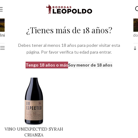
finca aylés
¿Tienes más de 18 años?
Inicio
Productos etiquetados “finca aylés”
Mostrando el único resultado
Debes tener al menos 18 años para poder visitar esta
Ver barra lateral
página. Por favor verifica tu edad para entrar.
Tengo 18 años o más
Soy menor de 18 años
VINO UNEXPECTED SYRAH
CRIANZA