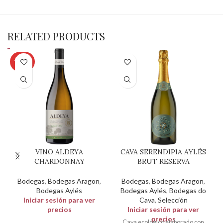
RELATED PRODUCTS
AGOT
ADO
VINO ALDEYA
CAVA SERENDIPIA AYLÉS
CHARDONNAY
BRUT RESERVA
Bodegas
,
Bodegas Aragon
,
Bodegas
,
Bodegas Aragon
,
Bodegas Aylés
Bodegas Aylés
,
Bodegas do
Iniciar sesión para ver
Cava
,
Selección
precios
Iniciar sesión para ver
precios
Cava ecológico elaborado con