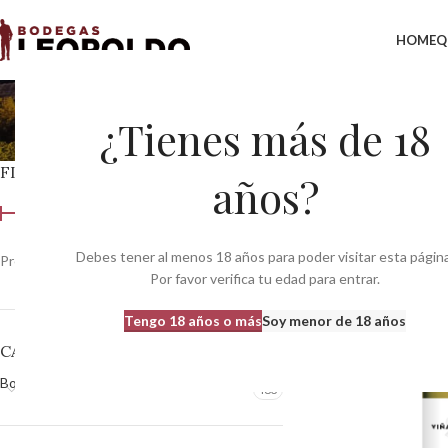
HOME
Q
Bode
¿Tienes más de 18
FILTRAR POR PRECIO
Inicio
Productor del 
años?
Debes tener al menos 18 años para poder visitar esta página
Precio:
0 €
—
370 €
Filtrar
Por favor verifica tu edad para entrar.
Tengo 18 años o más
Soy menor de 18 años
CATEGORÍAS DEL PRODUCTO
Bodegas
483