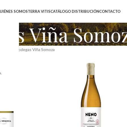
UIÉNES SOMOS
TERRA VITIS
CATÁLOGO DISTRIBUCIÓN
CONTACTO
gas Viña Somo
producto
Bodegas Viña Somoza
.