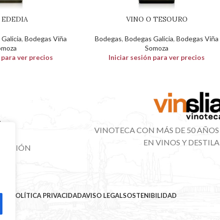
 EDEDIA
VINO O TESOURO
Galicia
,
Bodegas Viña
Bodegas
,
Bodegas Galicia
,
Bodegas Viña
omoza
Somoza
n para ver precios
Iniciar sesión para ver precios
VINOTECA CON MÁS DE 50 AÑOS
EN VINOS Y DESTIL
IBUCIÓN
NAL
MAP
POLÍTICA PRIVACIDAD
AVISO LEGAL
SOSTENIBILIDAD