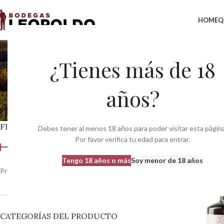
HOME
Q
Manzanilla, 
¿Tienes más de 18
años?
FILTRAR POR PRECIO
Inicio
Variedades del
Debes tener al menos 18 años para poder visitar esta página
Por favor verifica tu edad para entrar.
Tengo 18 años o más
Soy menor de 18 años
Precio:
0 €
—
370 €
Filtrar
CATEGORÍAS DEL PRODUCTO