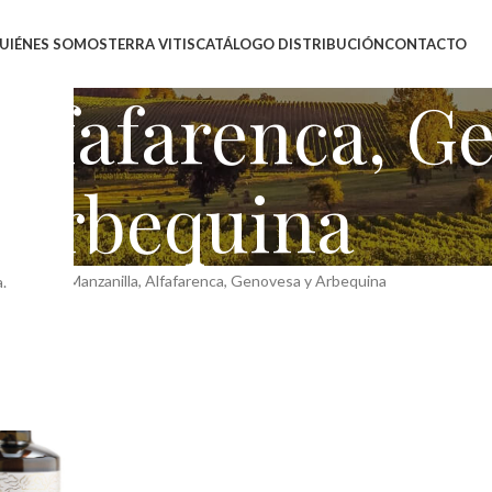
UIÉNES SOMOS
TERRA VITIS
CATÁLOGO DISTRIBUCIÓN
CONTACTO
Alfafarenca, G
Arbequina
 producto
Manzanilla, Alfafarenca, Genovesa y Arbequina
.