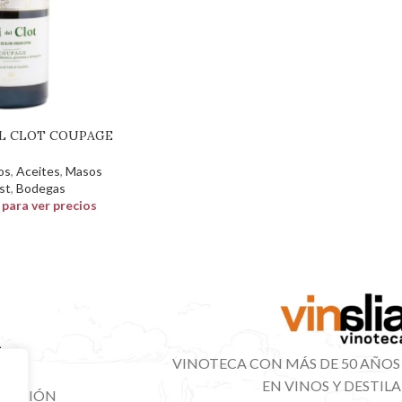
EL CLOT COUPAGE
os
,
Aceites
,
Masos
st
,
Bodegas
n para ver precios
VINOTECA CON MÁS DE 50 AÑOS
EN VINOS Y DESTIL
IBUCIÓN