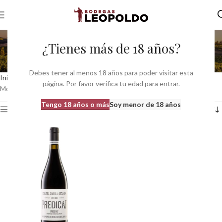
Cariñena, Garnacha y
¿Tienes más de 18 años?
Merlot
Debes tener al menos 18 años para poder visitar esta
Inicio
Variedades del producto
Cariñena, Garnacha y Merlot
página. Por favor verifica tu edad para entrar.
Mostrando el único resultado
Tengo 18 años o más
Soy menor de 18 años
Ver barra lateral