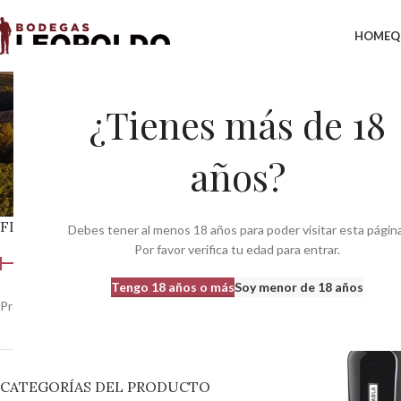
HOME
Q
Cabernet Fran
¿Tienes más de 18
años?
FILTRAR POR PRECIO
Inicio
Variedades del
Debes tener al menos 18 años para poder visitar esta página
Por favor verifica tu edad para entrar.
Tengo 18 años o más
Soy menor de 18 años
Precio:
0 €
—
370 €
Filtrar
CATEGORÍAS DEL PRODUCTO