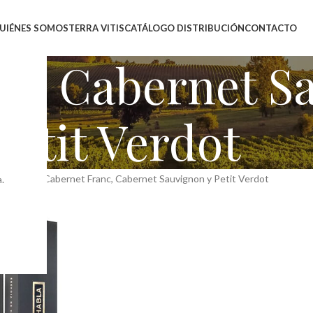
UIÉNES SOMOS
TERRA VITIS
CATÁLOGO DISTRIBUCIÓN
CONTACTO
c, Cabernet S
Petit Verdot
 producto
Cabernet Franc, Cabernet Sauvignon y Petit Verdot
.