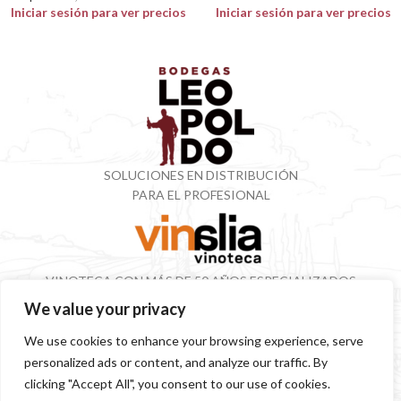
Iniciar sesión para ver precios
Iniciar sesión para ver precios
SOLUCIONES EN DISTRIBUCIÓN
PARA EL PROFESIONAL
VINOTECA CON MÁS DE 50 AÑOS ESPECIALIZADOS
EN VINOS Y DESTILADOS
We value your privacy
We use cookies to enhance your browsing experience, serve
personalized ads or content, and analyze our traffic. By
SITEMAP
POLÍTICA PRIVACIDAD
AVISO LEGAL
SOSTENIBILIDAD
clicking "Accept All", you consent to our use of cookies.