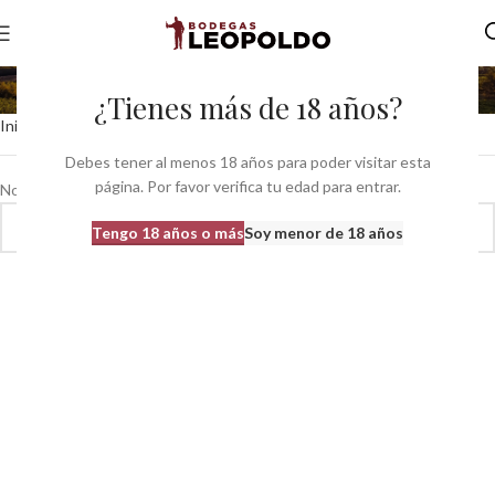
Vinalia Vinoteca Ondara
¿Tienes más de 18 años?
Inicio
Productor del producto
Vinalia Vinoteca Ondara
Debes tener al menos 18 años para poder visitar esta
página. Por favor verifica tu edad para entrar.
No se han encontrado productos que coincidan con tu selección.
Tengo 18 años o más
Soy menor de 18 años