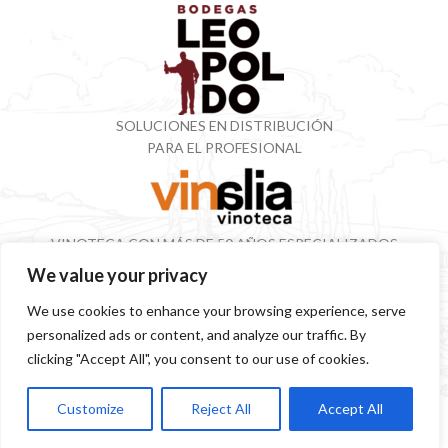
SOLUCIONES EN DISTRIBUCIÓN
PARA EL PROFESIONAL
VINOTECA CON MÁS DE 50 AÑOS ESPECIALIZADOS
EN VINOS Y DESTILADOS
We value your privacy
We use cookies to enhance your browsing experience, serve
personalized ads or content, and analyze our traffic. By
SITEMAP
POLÍTICA PRIVACIDAD
AVISO LEGAL
SOSTENIBILIDAD
clicking "Accept All", you consent to our use of cookies.
Customize
Reject All
Accept All
Tienda
Lista de deseos
Filtros
Mi cuenta