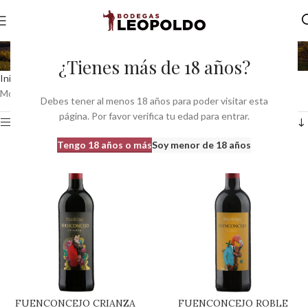
Bodegas Milvus
¿Tienes más de 18 años?
Inicio
Productor del producto
Bodegas Milvus
Mostrando los 5 resultados
Debes tener al menos 18 años para poder visitar esta
página. Por favor verifica tu edad para entrar.
Ver barra lateral
Tengo 18 años o más
Soy menor de 18 años
FUENCONCEJO CRIANZA
FUENCONCEJO ROBLE