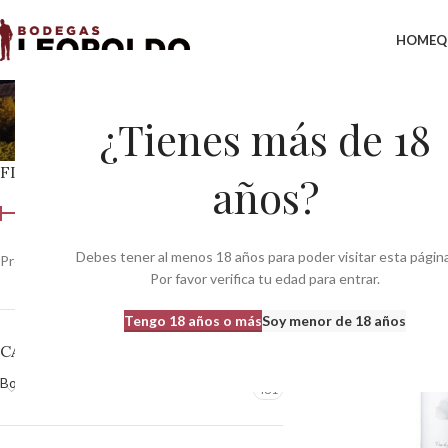
HOME
Q
¿Tienes más de 18
FILTRAR POR PRECIO
Inicio
Productos etiq
años?
Debes tener al menos 18 años para poder visitar esta página
Precio:
0 €
—
370 €
Filtrar
Por favor verifica tu edad para entrar.
Tengo 18 años o más
Soy menor de 18 años
CATEGORÍAS DEL PRODUCTO
Bodegas
481