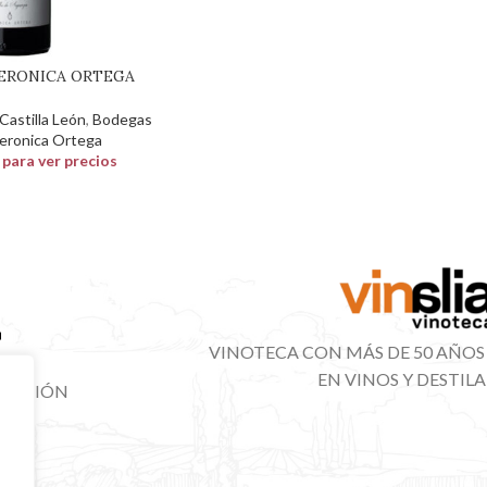
VERONICA ORTEGA
astilla León
,
Bodegas
eronica Ortega
n para ver precios
VINOTECA CON MÁS DE 50 AÑOS
EN VINOS Y DESTIL
IBUCIÓN
NAL