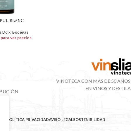
OPUL BLANC
a Doix
,
Bodegas
n para ver precios
VINOTECA CON MÁS DE 50 AÑOS
EN VINOS Y DESTIL
IBUCIÓN
NAL
MAP
POLÍTICA PRIVACIDAD
AVISO LEGAL
SOSTENIBILIDAD