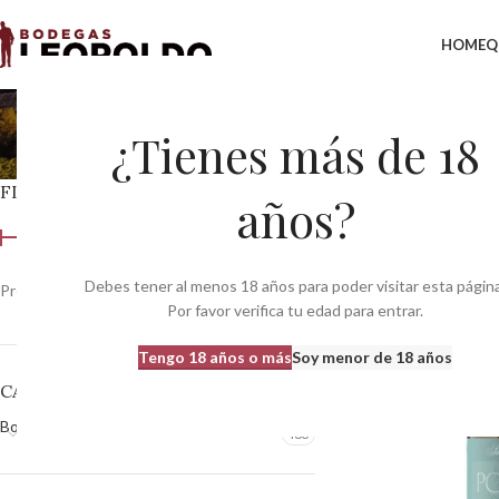
HOME
Q
¿Tienes más de 18
FILTRAR POR PRECIO
Inicio
Productos etiq
años?
Debes tener al menos 18 años para poder visitar esta página
Precio:
0 €
—
370 €
Filtrar
Por favor verifica tu edad para entrar.
Tengo 18 años o más
Soy menor de 18 años
CATEGORÍAS DEL PRODUCTO
Bodegas
483