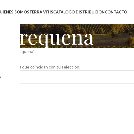
UIÉNES SOMOS
TERRA VITIS
CATÁLOGO DISTRIBUCIÓN
CONTACTO
requena
uetados “requena”
 productos que coincidan con tu selección.
.