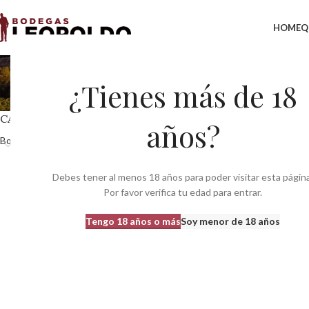
HOME
Q
¿Tienes más de 18
CATEGORÍAS DEL PRODUCTO
Inicio
Productos etiq
años?
Bodegas
483
No se han encontrado
Debes tener al menos 18 años para poder visitar esta página
Por favor verifica tu edad para entrar.
Tengo 18 años o más
Soy menor de 18 años