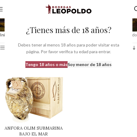
porrera
¿Tienes más de 18 años?
Inicio
Productos etiquetados “porrera”
Mostrando el único resultado
Debes tener al menos 18 años para poder visitar esta
Ver barra lateral
página. Por favor verifica tu edad para entrar.
Tengo 18 años o más
Soy menor de 18 años
ANFORA OLIM SUBMARINA
BAJO EL MAR