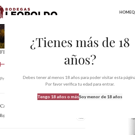
HOME
Q
mo
¿Tienes más de 18
FILTRAR POR PRECIO
Inicio
Productos etiq
años?
Debes tener al menos 18 años para poder visitar esta página
Precio:
0 €
—
370 €
Filtrar
Por favor verifica tu edad para entrar.
Tengo 18 años o más
Soy menor de 18 años
CATEGORÍAS DEL PRODUCTO
Bodegas
483