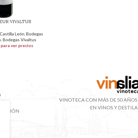
LEUR VIVALTUS
astilla León
,
Bodegas
o
,
Bodegas Vivaltus
n para ver precios
VINOTECA CON MÁS DE 50 AÑOS
EN VINOS Y DESTIL
IBUCIÓN
NAL