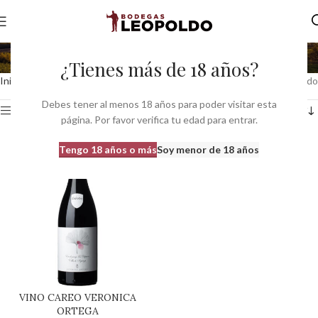
la fugueira
¿Tienes más de 18 años?
Inicio
Productos etiquetados “la fugueira”
Mostrando el único resultado
Debes tener al menos 18 años para poder visitar esta
Ver barra lateral
página. Por favor verifica tu edad para entrar.
Tengo 18 años o más
Soy menor de 18 años
VINO CAREO VERONICA
ORTEGA