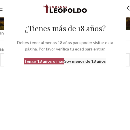
hacienda altamira
¿Tienes más de 18 años?
Inicio
Productos etiquetados “hacienda altamira”
Debes tener al menos 18 años para poder visitar esta
página. Por favor verifica tu edad para entrar.
No se han encontrado productos que coincidan con tu selección.
Tengo 18 años o más
Soy menor de 18 años