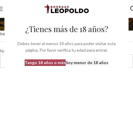
fruta de la pasión
¿Tienes más de 18 años?
Inicio
Productos etiquetados “fruta de la pasión”
Debes tener al menos 18 años para poder visitar esta
página. Por favor verifica tu edad para entrar.
No se han encontrado productos que coincidan con tu selección.
Tengo 18 años o más
Soy menor de 18 años