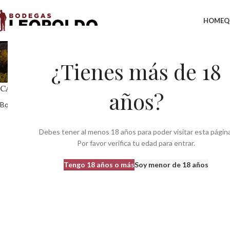
HOME
Q
d
¿Tienes más de 18
CATEGORÍAS DEL PRODUCTO
Inicio
Productos etiq
años?
Bodegas
481
No se han encontrado
Debes tener al menos 18 años para poder visitar esta página
Por favor verifica tu edad para entrar.
Tengo 18 años o más
Soy menor de 18 años