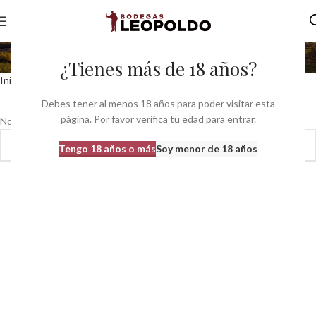
carajillo whisky
¿Tienes más de 18 años?
Inicio
Productos etiquetados “carajillo whisky”
Debes tener al menos 18 años para poder visitar esta
página. Por favor verifica tu edad para entrar.
No se han encontrado productos que coincidan con tu selección.
Tengo 18 años o más
Soy menor de 18 años