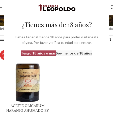
ahumado
¿Tienes más de 18 años?
Inicio
Productos etiquetados “ahumado”
Mostrando el único resultado
Debes tener al menos 18 años para poder visitar esta
Ver barra lateral
página. Por favor verifica tu edad para entrar.
Tengo 18 años o más
Soy menor de 18 años
AGOT
ADO
ACEITE OLIGARUM
NARANJO AHUMADO BY