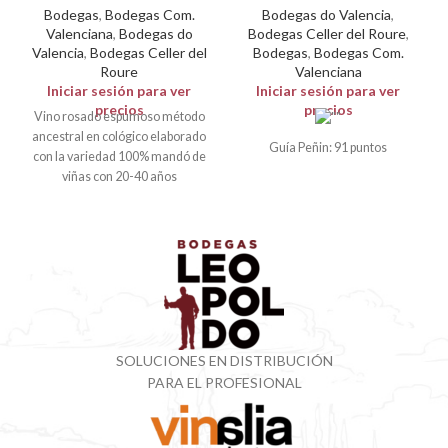
Bodegas
,
Bodegas Com.
Bodegas do Valencia
,
Valenciana
,
Bodegas do
Bodegas Celler del Roure
,
Valencia
,
Bodegas Celler del
Bodegas
,
Bodegas Com.
Roure
Valenciana
Iniciar sesión para ver
Iniciar sesión para ver
precios
precios
Vino rosado espumoso método
ancestral en cológico elaborado
Guía Peñin: 91 puntos
con la variedad 100% mandó de
viñas con 20-40 años
procedente de
SOLUCIONES EN DISTRIBUCIÓN
PARA EL PROFESIONAL