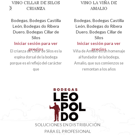
VINO CILLAR DE SILOS
VINO LA VIÑA DE
CRIANZA
AMALIO
Bodegas
,
Bodegas Castilla
Bodegas
,
Bodegas Castilla
León
,
Bodegas do Ribera
León
,
Bodegas do Ribera
Duero
,
Bodegas Cillar de
Duero
,
Bodegas Cillar de
Silos
Silos
Iniciar sesión para ver
Iniciar sesión para ver
precios
precios
El crianza de Cillar de Silos es la
Viña de Amalio es un homenaje
espina dorsal de la bodega
al fundador de la bodega,
porque es el reflejo del carácter
Amalio, que sus comienzos se
que
remontan a los años
SOLUCIONES EN DISTRIBUCIÓN
PARA EL PROFESIONAL