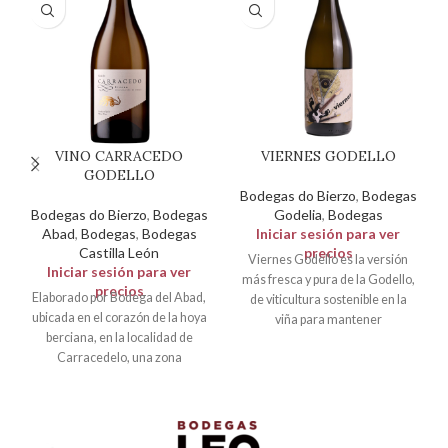
VINO CARRACEDO
VIERNES GODELLO
GODELLO
Bodegas do Bierzo
,
Bodegas
Bodegas do Bierzo
,
Bodegas
Godelia
,
Bodegas
Abad
,
Bodegas
,
Bodegas
Iniciar sesión para ver
Castilla León
precios
Viernes Godello es la versión
Iniciar sesión para ver
más fresca y pura de la Godello,
precios
Elaborado por Bodega del Abad,
de viticultura sostenible en la
ubicada en el corazón de la hoya
viña para mantener
berciana, en la localidad de
Carracedelo, una zona