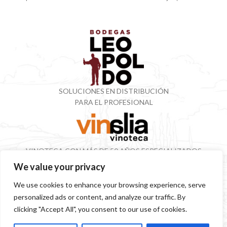
Posteriormente se ensamblan
tras
SOLUCIONES EN DISTRIBUCIÓN
PARA EL PROFESIONAL
VINOTECA CON MÁS DE 50 AÑOS ESPECIALIZADOS
EN VINOS Y DESTILADOS
We value your privacy
We use cookies to enhance your browsing experience, serve
personalized ads or content, and analyze our traffic. By
SITEMAP
POLÍTICA PRIVACIDAD
AVISO LEGAL
SOSTENIBILIDAD
clicking "Accept All", you consent to our use of cookies.