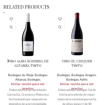
RELATED PRODUCTS
VINO ALMA BOHEMIA DE
VINO EL CHIQUER
ALTANZA TINTO
TINTO
Bodegas do Rioja
,
Bodegas
Bodegas
,
Bodegas Aragon
,
Altanza
,
Bodegas
Bodegas Aylés
Iniciar sesión para ver
Iniciar sesión para ver
precios
precios
Elaborado con las variedades
Elaborado por bodegas Val de
Garnacha, Graciano y Maturana
Horna procedente de cepas
fermentando por separado en
viejas de la variedad garnacha
depósitos de acero inoxidable.
de viñas viejas (+ de 40