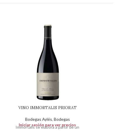
VINO IMMORTALIS PRIORAT
VINO COLEC
ALTANZA ED
Bodegas Aylés
,
Bodegas
Iniciar sesión para ver precios
Bodegas do Rio
Immortalis se elabora a partir de un
B