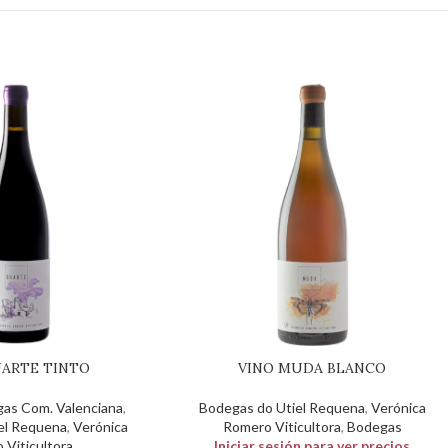
UARTE TINTO
VINO MUDA BLANCO
as Com. Valenciana
,
Bodegas do Utiel Requena
,
Verónica
el Requena
,
Verónica
Romero Viticultora
,
Bodegas
 Viticultora
Iniciar sesión para ver precios