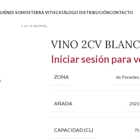
UIÉNES SOMOS
TERRA VITIS
CATÁLOGO DISTRIBUCIÓN
CONTACTO
rroca
VINO 2CV BLANC
VINO 2CV BLANC
Iniciar sesión para v
ZONA
do Penedes
.
AÑADA
2023
CAPACIDAD (CL)
75