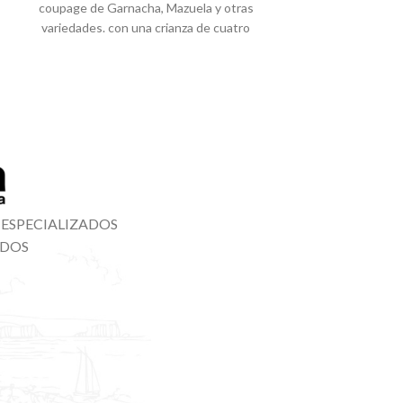
coupage de Garnacha, Mazuela y otras
Iniciar sesió
Quinta entrega de
variedades. con una crianza de cuatro
Españoles está de
meses
luz, al pintor 
 ESPECIALIZADOS
ADOS