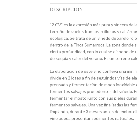
DESCRIPCIÓN
“2 CV” es la expresión más pura y sincera de l
terruño de suelos franco-arcillosos y calcáreos
ecológica. Se trata de un viñedo de xarelo rojo
dentro de la Finca Sumarroca. La zona donde s
cierta profundidad, con lo cual se dispone de
de sequía y calor del verano. Es un terreno c
La elaboración de este vino conlleva una mínim
divide en 2 lotes a fin de seguir dos vías de ela
prensado y fermentación de modo inoxidable a
fermentos salvajes procedentes del viñedo. En
fermentar el mosto junto con sus pieles dura
fermentos salvajes. Una vez finalizadas las fe
limpiando, durante 3 meses antes de embotella
vino pueda presentar sedimentos naturales.