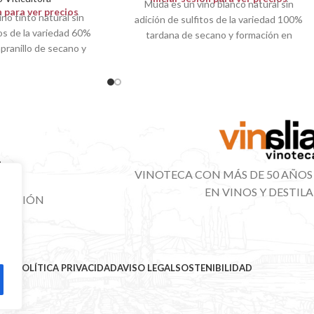
Muda es un vino blanco natural sin
n para ver precios
no tinto natural sin
adición de sulfitos de la variedad 100%
tos de la variedad 60%
tardana de secano y formación en
pranillo de secano y
VINOTECA CON MÁS DE 50 AÑOS
EN VINOS Y DESTIL
IBUCIÓN
NAL
MAP
POLÍTICA PRIVACIDAD
AVISO LEGAL
SOSTENIBILIDAD