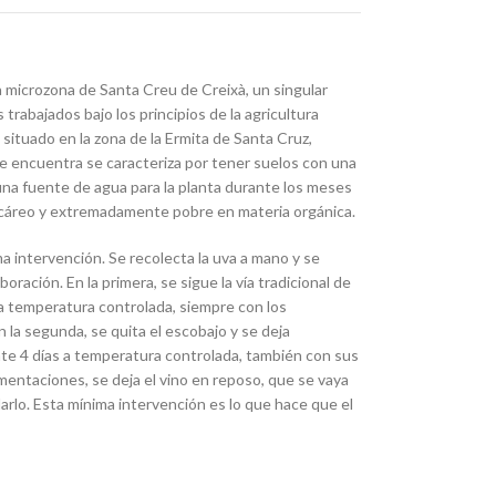
a microzona de Santa Creu de Creixà, un singular
 trabajados bajo los principios de la agricultura
 situado en la zona de la Ermita de Santa Cruz,
e encuentra se caracteriza por tener suelos con una
 una fuente de agua para la planta durante los meses
alcáreo y extremadamente pobre en materia orgánica.
a intervención. Se recolecta la uva a mano y se
boración. En la primera, se sigue la vía tradicional de
 temperatura controlada, siempre con los
 la segunda, se quita el escobajo y se deja
nte 4 días a temperatura controlada, también con sus
rmentaciones, se deja el vino en reposo, que se vaya
rlo. Esta mínima intervención es lo que hace que el