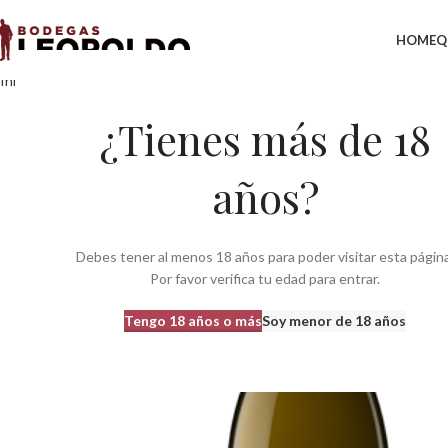
HOME
Q
Inicio
Bodegas
Bodegas Cataluña
Bodegas do penedes
Bodegas Suma
¿Tienes más de 18
años?
Debes tener al menos 18 años para poder visitar esta página
Por favor verifica tu edad para entrar.
Tengo 18 años o más
Soy menor de 18 años