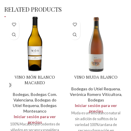
RELATED PRODUCTS
VINO MÓN BLANCO
VINO MUDA BLANCO
MACABEO
Bodegas do Utiel Requena
,
Bodegas
,
Bodegas Com.
Verónica Romero Viticultora
,
Valenciana
,
Bodegas do
Bodegas
Utiel Requena
,
Bodegas
Iniciar sesión para ver
Montesanco
precios
Muda es un vino blanco natural
Iniciar sesión para ver
sin adición de sulfitos de la
precios
100% Macabeo porcedentes de
variedad 100% tardana de
viñedos en secano y espaldera
secano y formación en