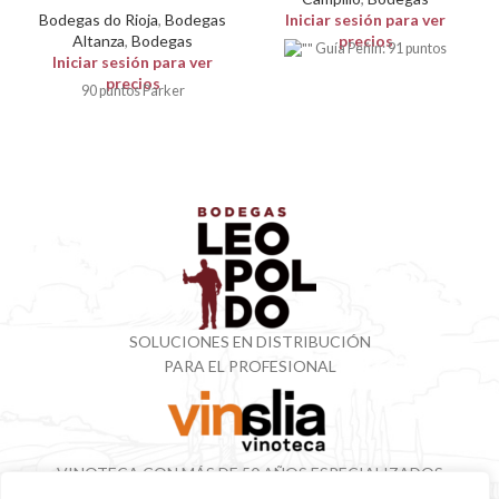
Bodegas do Rioja
,
Bodegas
Iniciar sesión para ver
Altanza
,
Bodegas
precios
Guía Peñin: 91 puntos
Iniciar sesión para ver
precios
90 puntos Parker
SOLUCIONES EN DISTRIBUCIÓN
PARA EL PROFESIONAL
VINOTECA CON MÁS DE 50 AÑOS ESPECIALIZADOS
EN VINOS Y DESTILADOS