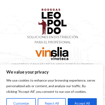
SOLUCIONES EN DISTRIBUCIÓN
PARA EL PROFESIONAL
VINOTECA CON MÁS DE 50 AÑOS ESPECIALIZADOS
EN VINOS Y DESTILADOS
We value your privacy
We use cookies to enhance your browsing experience, serve
personalized ads or content, and analyze our traffic. By
SITEMAP
POLÍTICA PRIVACIDAD
AVISO LEGAL
SOSTENIBILIDAD
clicking "Accept All", you consent to our use of cookies.
Customize
Reject All
Accept All