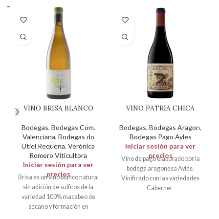
VINO BRISA BLANCO
VINO PATRIA CHICA
Bodegas
,
Bodegas Com.
Bodegas
,
Bodegas Aragon
,
Valenciana
,
Bodegas do
Bodegas Pago Ayles
Utiel Requena
,
Verónica
Iniciar sesión para ver
Romero Viticultora
precios
Vino de pago elaborado por la
Iniciar sesión para ver
bodega aragonesa Aylés.
precios
Brisa es un vino blanco natural
Vinificado con las variedades
sin adición de sulfitos de la
Cabernet-
variedad 100% macabeo de
Sauvignon, Garnacha, Merlot y
secano y formación en
Tempranillo procedentes de la
finca