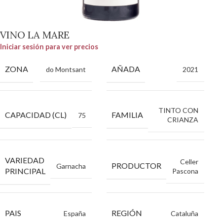
VINO LA MARE
Iniciar sesión para ver precios
ZONA
AÑADA
do Montsant
2021
TINTO CON
CAPACIDAD (CL)
FAMILIA
75
CRIANZA
VARIEDAD
Celler
PRODUCTOR
Garnacha
PRINCIPAL
Pascona
PAIS
REGIÓN
España
Cataluña