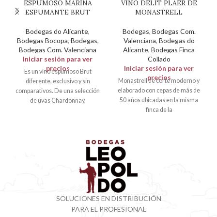
ESPUMOSO MARINA
VINO DELIT PLAER DE
ESPUMANTE BRUT
MONASTRELL
Bodegas do Alicante
,
Bodegas
,
Bodegas Com.
Bodegas Bocopa
,
Bodegas
,
Valenciana
,
Bodegas do
Bodegas Com. Valenciana
Alicante
,
Bodegas Finca
Iniciar sesión para ver
Collado
precios
Iniciar sesión para ver
Es un vino espumoso Brut
precios
Monastrell de corte moderno y
diferente, exclusivo y sin
elaborado con cepas de más de
comparativos. De una selección
50 años ubicadas en la misma
de uvas Chardonnay,
finca de la
Merseguera y Macabeo y
SOLUCIONES EN DISTRIBUCIÓN
PARA EL PROFESIONAL