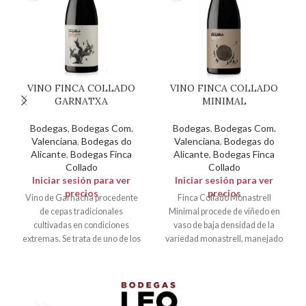
VINO FINCA COLLADO
VINO FINCA COLLADO
GARNATXA
MINIMAL
Bodegas
,
Bodegas Com.
Bodegas
,
Bodegas Com.
Valenciana
,
Bodegas do
Valenciana
,
Bodegas do
Alicante
,
Bodegas Finca
Alicante
,
Bodegas Finca
Collado
Collado
Iniciar sesión para ver
Iniciar sesión para ver
precios
precios
Vino de Garnacha procedente
Finca Collado Monastrell
de cepas tradicionales
Minimal procede de viñedo en
cultivadas en condiciones
vaso de baja densidad de la
extremas. Se trata de uno de los
variedad monastrell, manejado
viñedos de Garnacha
con viticultura tradicional