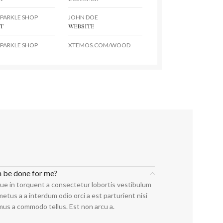
PARKLE SHOP
JOHN DOE
T
WEBSITE
PARKLE SHOP
XTEMOS.COM/WOOD
n be done for me?
ue in torquent a consectetur lobortis vestibulum
etus a a interdum odio orci a est parturient nisi
mus a commodo tellus. Est non arcu a.