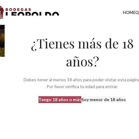
HOME
Q
Netus e
¿Tienes más de 18
Ini
años?
Debes tener al menos 18 años para poder visitar esta página
Por favor verifica tu edad para entrar.
Tengo 18 años o más
Soy menor de 18 años