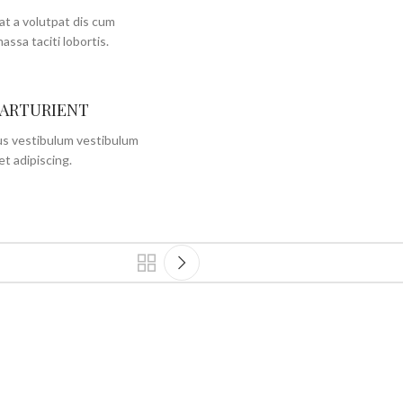
at a volutpat dis cum
massa taciti lobortis.
PARTURIENT
bus vestibulum vestibulum
et adipiscing.