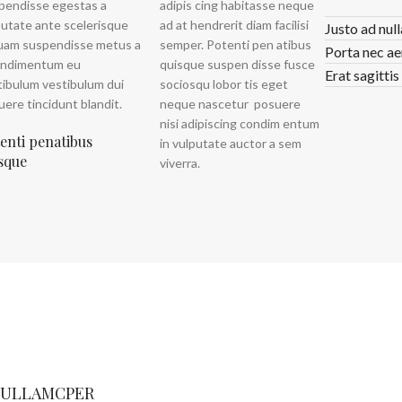
pendisse egestas a
adipis cing habitasse neque
putate ante scelerisque
ad at hendrerit diam facilisi
Justo ad nul
quam suspendisse metus a
semper. Potenti pen atibus
Porta nec ae
ondimentum eu
quisque suspen disse fusce
Erat sagittis
tibulum vestibulum dui
sociosqu lobor tis eget
ere tincidunt blandit.
neque nascetur posuere
nisi adipiscing condim entum
enti penatibus
in vulputate auctor a sem
sque
viverra.
 ULLAMCPER