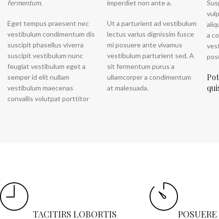
fermentum.
imperdiet non ante a.
Sus
vul
Eget tempus praesent nec
Ut a parturient ad vestibulum
ali
vestibulum condimentum dis
lectus varius dignissim fusce
a c
suscipit phasellus viverra
mi posuere ante vivamus
ves
suscipit vestibulum nunc
vestibulum parturient sed. A
posu
feugiat vestibulum eget a
sit fermentum purus a
Pot
semper id elit nullam
ullamcorper a condimentum
qui
vestibulum maecenas
at malesuada.
convallis volutpat porttitor
TACITIRS LOBORTIS
POSUERE