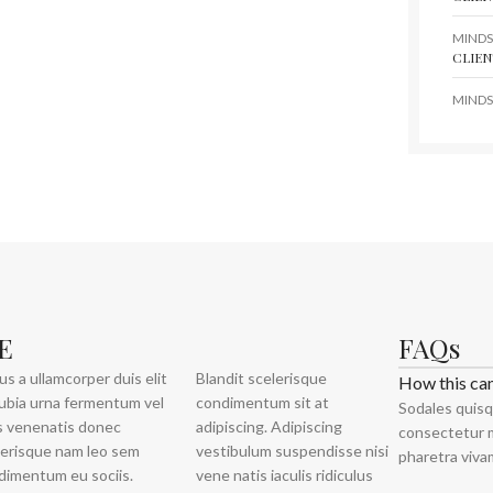
MINDS
CLIEN
MINDS
E
FAQs
us a ullamcorper duis elit
Blandit scelerisque
How this ca
ubia urna fermentum vel
condimentum sit at
Sodales quisq
s venenatis donec
adipiscing. Adipiscing
consectetur m
lerisque nam leo sem
vestibulum suspendisse nisi
pharetra viva
dimentum eu sociis.
vene natis iaculis ridiculus