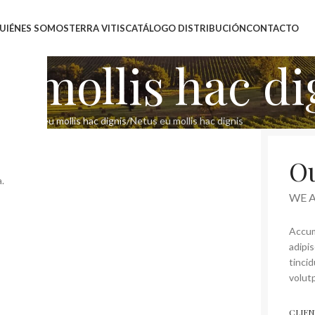
UIÉNES SOMOS
TERRA VITIS
CATÁLOGO DISTRIBUCIÓN
CONTACTO
u mollis hac di
cio
Netus eu mollis hac dignis
Netus eu mollis hac dignis
Ou
.
WE 
Accum
adipi
tinci
volutp
CLIEN