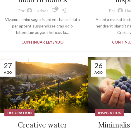
0
Por
Hadbos
Por
Ha
Vivamus enim sagittis aptent hac mi dui a
A sed a risusat luc
per aptent suspendisse cras odio
hendrerit blandit n
bibendum augue rhoncus la...
Cras a v
CONTINUAR LEYENDO
CONTINU
27
26
AGO
AGO
DECORATION
INSPIRATION
Creative water
Minimalis