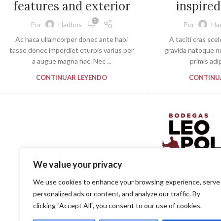
features and exterior
inspired
0
Por
Hadbos
Por
Ha
Ac haca ullamcorper donec ante habi
A taciti cras sce
tasse donec imperdiet eturpis varius per
gravida natoque nu
a augue magna hac. Nec ...
primis adip
CONTINUAR LEYENDO
CONTINU
We value your privacy
SOLUCIONES EN DISTR
We use cookies to enhance your browsing experience, serve
PARA EL PROFESIO
personalized ads or content, and analyze our traffic. By
clicking "Accept All", you consent to our use of cookies.