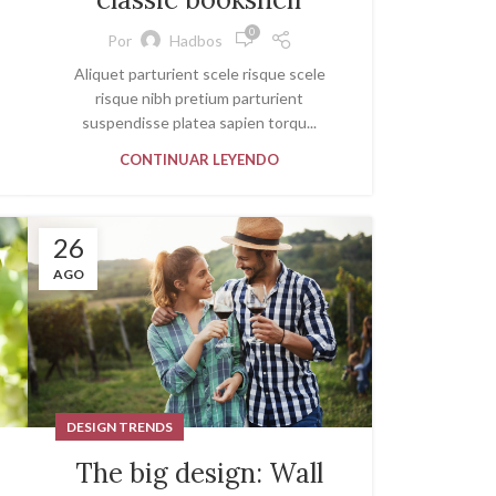
0
Por
Hadbos
Aliquet parturient scele risque scele
risque nibh pretium parturient
suspendisse platea sapien torqu...
CONTINUAR LEYENDO
26
AGO
DESIGN TRENDS
The big design: Wall