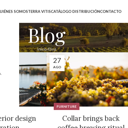
UIÉNES SOMOS
TERRA VITIS
CATÁLOGO DISTRIBUCIÓN
CONTACTO
Blog
Inicio
Blog
27
AGO
.
FURNITURE
erior design
Collar brings back
iration
coffee brewing ritual