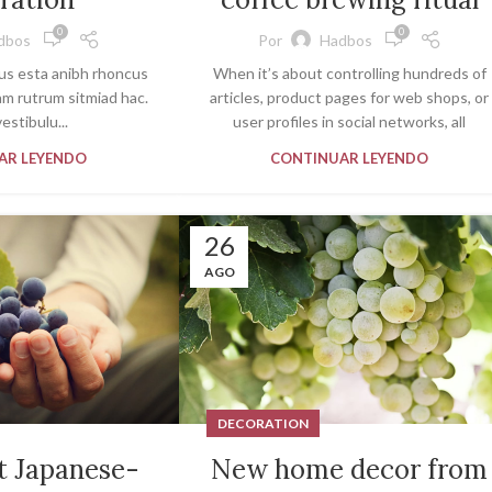
0
0
dbos
Por
Hadbos
tus esta anibh rhoncus
When it’s about controlling hundreds of
am rutrum sitmiad hac.
articles, product pages for web shops, or
estibulu...
user profiles in social networks, all
AR LEYENDO
CONTINUAR LEYENDO
26
AGO
DECORATION
t Japanese-
New home decor from