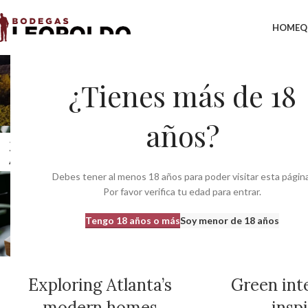
HOME
Q
¿Tienes más de 18
años?
27
27
AGO
AGO
Debes tener al menos 18 años para poder visitar esta página
Por favor verifica tu edad para entrar.
Tengo 18 años o más
Soy menor de 18 años
DECORATION
INSPIRATION
Exploring Atlanta’s
Green int
modern homes
insp