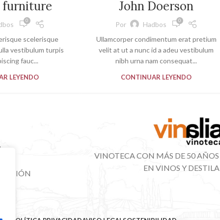
 furniture
John Doerson
0
0
dbos
Por
Hadbos
lerisque scelerisque
Ullamcorper condimentum erat pretium
lla vestibulum turpis
velit at ut a nunc id a adeu vestibulum
iscing fauc...
nibh urna nam consequat...
AR LEYENDO
CONTINUAR LEYENDO
VINOTECA CON MÁS DE 50 AÑOS
EN VINOS Y DESTIL
IBUCIÓN
NAL