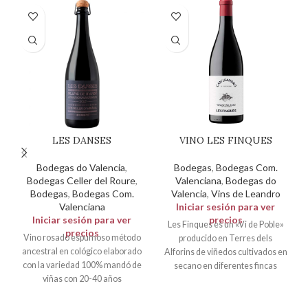
LES DANSES
VINO LES FINQUES
Bodegas do Valencia
,
Bodegas
,
Bodegas Com.
Bodegas Celler del Roure
,
Valenciana
,
Bodegas do
Bodegas
,
Bodegas Com.
Valencia
,
Vins de Leandro
Valenciana
Iniciar sesión para ver
Iniciar sesión para ver
precios
Les Finques es un «Vi de Poble»
precios
Vino rosado espumoso método
producido en Terres dels
ancestral en cológico elaborado
Alforins de viñedos cultivados en
con la variedad 100% mandó de
secano en diferentes fincas
viñas con 20-40 años
procedente de