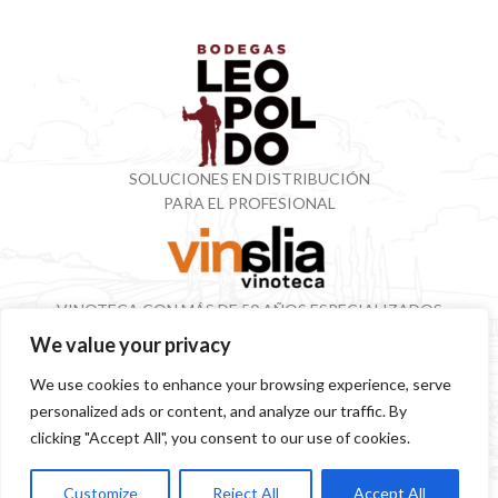
SOLUCIONES EN DISTRIBUCIÓN
PARA EL PROFESIONAL
VINOTECA CON MÁS DE 50 AÑOS ESPECIALIZADOS
EN VINOS Y DESTILADOS
We value your privacy
We use cookies to enhance your browsing experience, serve
personalized ads or content, and analyze our traffic. By
SITEMAP
POLÍTICA PRIVACIDAD
AVISO LEGAL
SOSTENIBILIDAD
clicking "Accept All", you consent to our use of cookies.
Customize
Reject All
Accept All